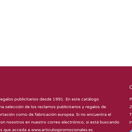
regalos publicitarios desde 1991. En este catálogo
P
na selección de los reclamos publicitarios y regalos de
2
tación como de fabricación europea. Si no encuentra el
T
con nosotros en nuestro correo electrónico, si está buscando
i
mos que acceda a
www.articulospromocionales.es
.