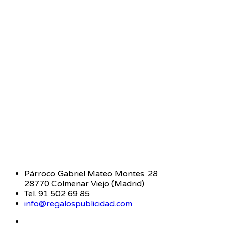
regalospublicidad.com
Bienvenido a
regalospublicidad.com
especializada en
regalos publicitarios desde 1991. En este catálogo
electrónico de regalos publicitarios podrá encontrar una
selección de los reclamos publicitarios y regalos de
empresa que ponemos a su disposición tanto de
importación como de fabricación europea. Si no
encuentra el regalo publicitario que precisa no dude en
contactar con nosotros en nuestro correo electrónico, si
está buscando otros regalos publicitarios diferentes le
recomendamos que acceda a
www.articulospromocionales.es
.
CONTACTO
Párroco Gabriel Mateo Montes. 28
28770 Colmenar Viejo (Madrid)
Tel. 91 502 69 85
info@regalospublicidad.com