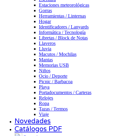
Estaciones meteorológicas
Gorras
Herramientas / Linternas
Hogar
Identificadores / Lanyards
Informática / Tecnología
Libretas / Block de Notas
Llaveros
Lluvia
Macutos / Mochilas
Mantas
Memorias USB
Niños
Ocio / Deporte
Picnic / Barbacoa
Playa
Portadocumentos / Carteras
Relojes
Ropa
Tazas / Termos
Viaje
Novedades
Catálogos PDF