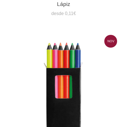
Lápiz
desde 0,11€
NOV