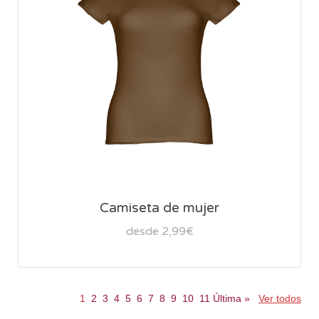
Camiseta de mujer
desde 2,99€
1
2
3
4
5
6
7
8
9
10
11
Última
»
Ver todos