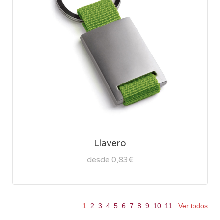
Llavero
desde 0,83€
1
2
3
4
5
6
7
8
9
10
11
Ver todos