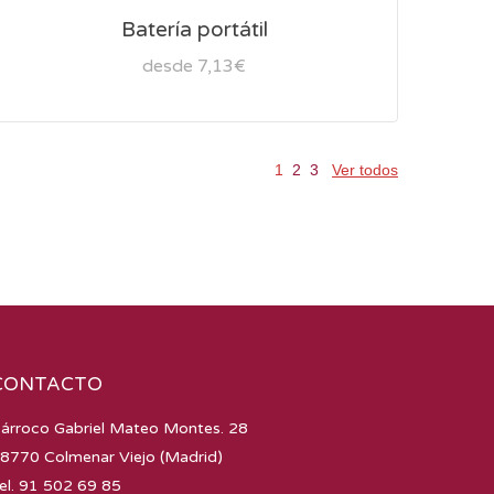
Batería portátil
desde 7,13€
1
2
3
Ver todos
CONTACTO
árroco Gabriel Mateo Montes. 28
8770 Colmenar Viejo (Madrid)
el. 91 502 69 85