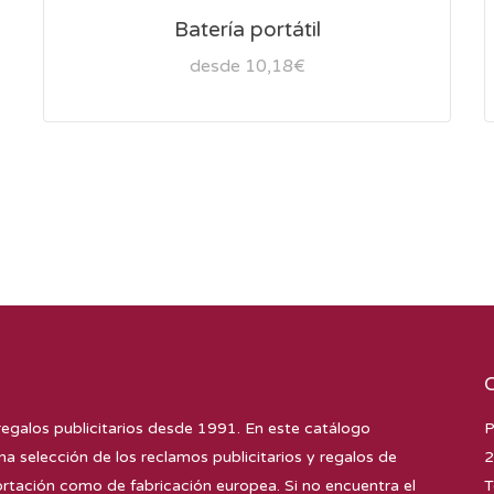
Batería portátil
desde 10,18€
regalos publicitarios desde 1991. En este catálogo
P
na selección de los reclamos publicitarios y regalos de
2
tación como de fabricación europea. Si no encuentra el
T