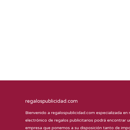
regalospublicidad.com
Bienvenido a
regalospublicidad.com
especializada en 
electrónico de regalos publicitarios podrá encontrar u
empresa que ponemos a su disposición tanto de impor