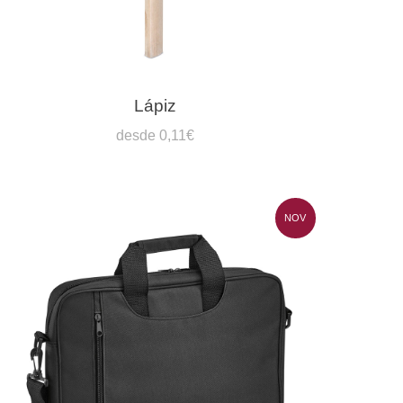
Lápiz
desde 0,11€
NOV