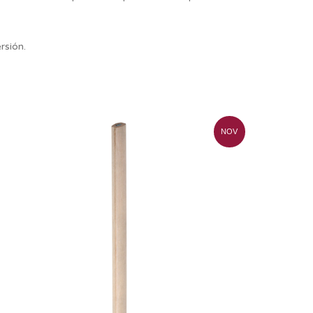
rsión.
NOV