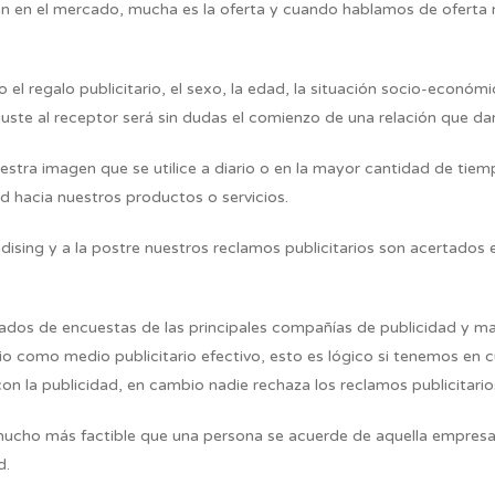
n en el mercado, mucha es la oferta y cuando hablamos de oferta no
do el regalo publicitario, el sexo, la edad, la situación socio-económ
 guste al receptor será sin dudas el comienzo de una relación que da
stra imagen que se utilice a diario o en la mayor cantidad de tiempo 
ad hacia nuestros productos o servicios.
ndising y a la postre nuestros reclamos publicitarios son acertados
vados de encuestas de las principales compañías de publicidad y mar
adio como medio publicitario efectivo, esto es lógico si tenemos en
n la publicidad, en cambio nadie rechaza los reclamos publicitario
mucho más factible que una persona se acuerde de aquella empresa
d.