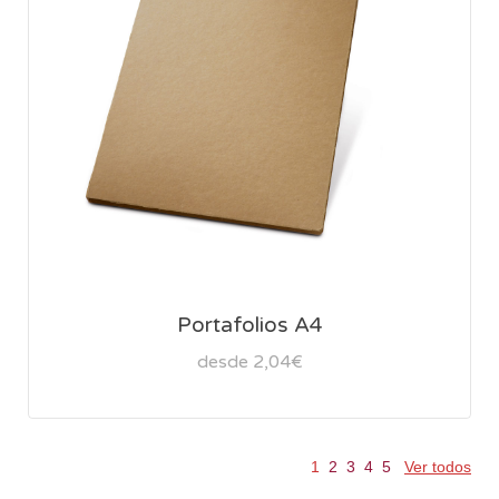
Portafolios A4
desde 2,04€
1
2
3
4
5
Ver todos