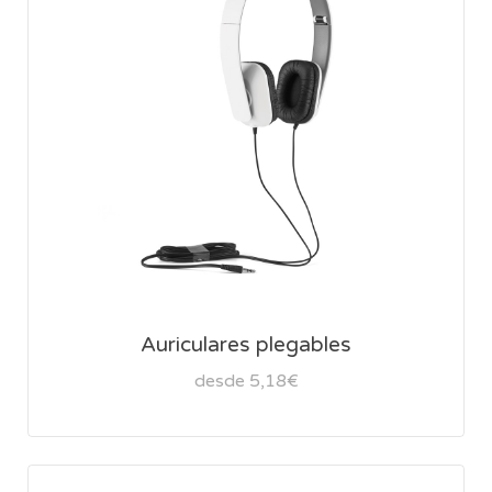
Auriculares plegables
desde 5,18€