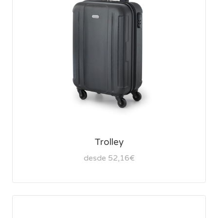
Trolley
desde 52,16€