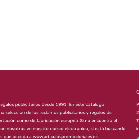
regalos publicitarios desde 1991. En este catálogo
P
na selección de los reclamos publicitarios y regalos de
2
tación como de fabricación europea. Si no encuentra el
T
con nosotros en nuestro correo electrónico, si está buscando
i
mos que acceda a
www.articulospromocionales.es
.