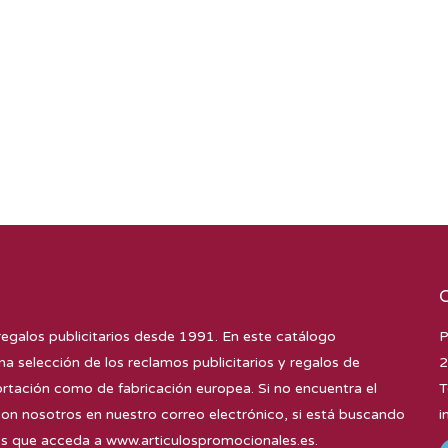
regalos publicitarios desde 1991. En este catálogo
P
na selección de los reclamos publicitarios y regalos de
2
tación como de fabricación europea. Si no encuentra el
T
con nosotros en nuestro correo electrónico, si está buscando
i
mos que acceda a
www.articulospromocionales.es
.