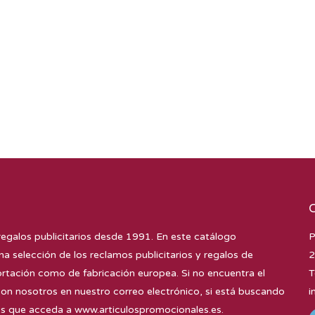
regalos publicitarios desde 1991. En este catálogo
P
na selección de los reclamos publicitarios y regalos de
2
tación como de fabricación europea. Si no encuentra el
T
con nosotros en nuestro correo electrónico, si está buscando
i
mos que acceda a
www.articulospromocionales.es
.