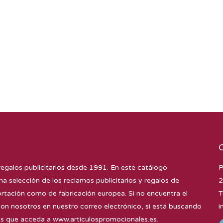
regalos publicitarios desde 1991. En este catálogo
P
na selección de los reclamos publicitarios y regalos de
2
tación como de fabricación europea. Si no encuentra el
T
con nosotros en nuestro correo electrónico, si está buscando
i
mos que acceda a
www.articulospromocionales.es
.