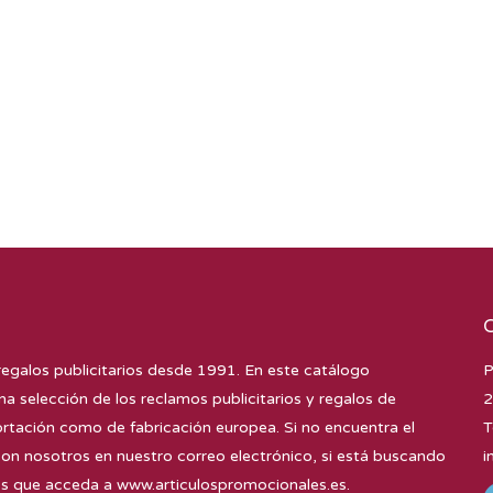
regalos publicitarios desde 1991. En este catálogo
P
na selección de los reclamos publicitarios y regalos de
2
tación como de fabricación europea. Si no encuentra el
T
con nosotros en nuestro correo electrónico, si está buscando
i
mos que acceda a
www.articulospromocionales.es
.