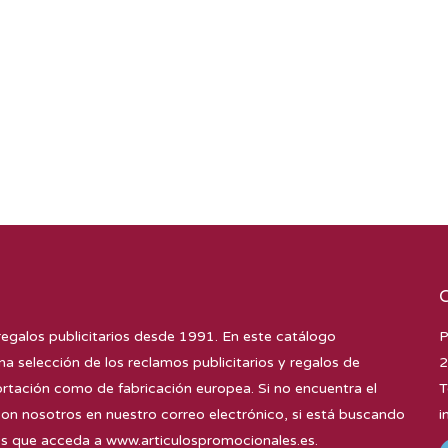
regalos publicitarios desde 1991. En este catálogo
P
na selección de los reclamos publicitarios y regalos de
2
tación como de fabricación europea. Si no encuentra el
T
con nosotros en nuestro correo electrónico, si está buscando
i
mos que acceda a
www.articulospromocionales.es
.