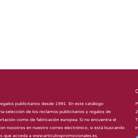
regalos publicitarios desde 1991. En este catálogo
P
na selección de los reclamos publicitarios y regalos de
2
tación como de fabricación europea. Si no encuentra el
T
con nosotros en nuestro correo electrónico, si está buscando
i
mos que acceda a
www.articulospromocionales.es
.