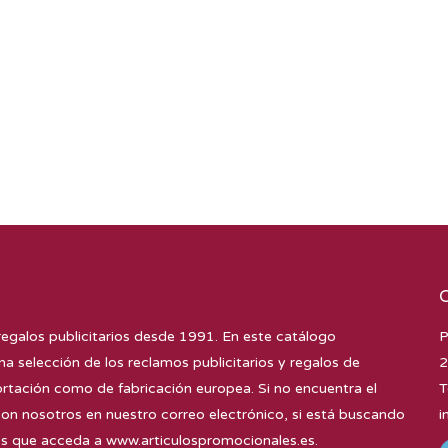
regalos publicitarios desde 1991. En este catálogo
P
na selección de los reclamos publicitarios y regalos de
2
tación como de fabricación europea. Si no encuentra el
T
con nosotros en nuestro correo electrónico, si está buscando
i
mos que acceda a
www.articulospromocionales.es
.