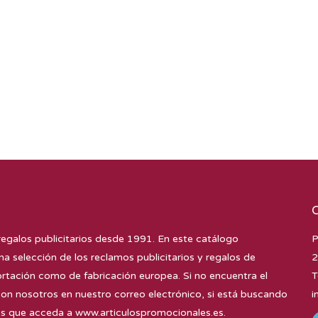
regalos publicitarios desde 1991. En este catálogo
P
na selección de los reclamos publicitarios y regalos de
2
tación como de fabricación europea. Si no encuentra el
T
con nosotros en nuestro correo electrónico, si está buscando
i
mos que acceda a
www.articulospromocionales.es
.