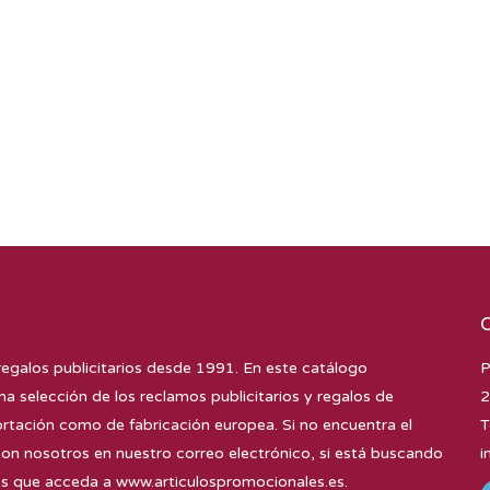
regalos publicitarios desde 1991. En este catálogo
P
na selección de los reclamos publicitarios y regalos de
2
tación como de fabricación europea. Si no encuentra el
T
con nosotros en nuestro correo electrónico, si está buscando
i
mos que acceda a
www.articulospromocionales.es
.