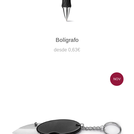
Bolígrafo
desde 0,63€
NOV