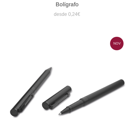
Bolígrafo
desde 0,24€
NOV