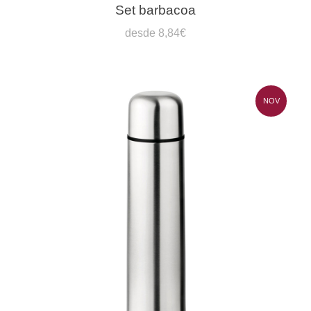
Set barbacoa
desde 8,84€
NOV