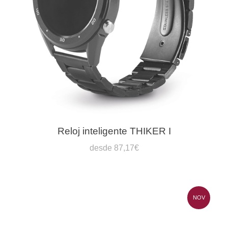
Reloj inteligente THIKER I
desde 87,17€
NOV