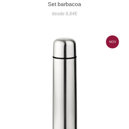
Set barbacoa
desde 8,84€
NOV