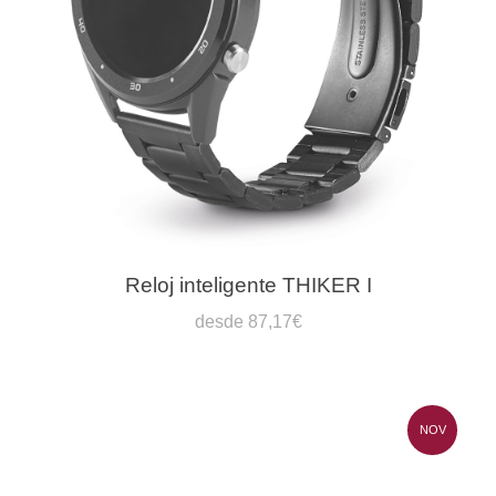
Reloj inteligente THIKER I
desde 87,17€
NOV