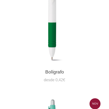
Bolígrafo
desde 0,42€
NOV