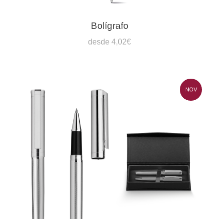
Bolígrafo
desde 4,02€
NOV