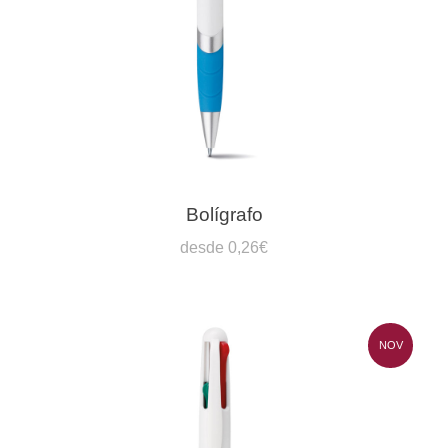
Bolígrafo
desde 0,26€
NOV