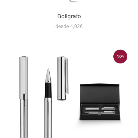
Bolígrafo
desde 4,02€
NOV