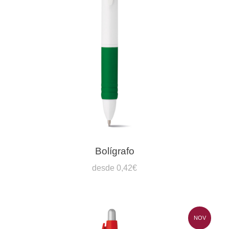
Bolígrafo
desde 0,42€
NOV