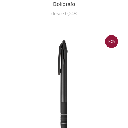
Bolígrafo
desde 0,34€
NOV