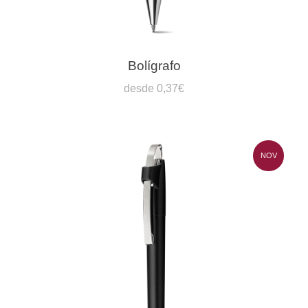
Bolígrafo
desde 0,37€
NOV