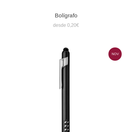
Bolígrafo
desde 0,20€
NOV